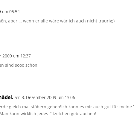
9 um 05:54
hön, aber … wenn er alle wäre wär ich auch nicht traurig;)
r 2009 um 12:37
en sind sooo schön!
mädel.
am 8. Dezember 2009 um 13:06
 werde gleich mal stöbern gehen!Ich kann es mir auch gut für mein
 Man kann wirklich jedes Fitzelchen gebrauchen!