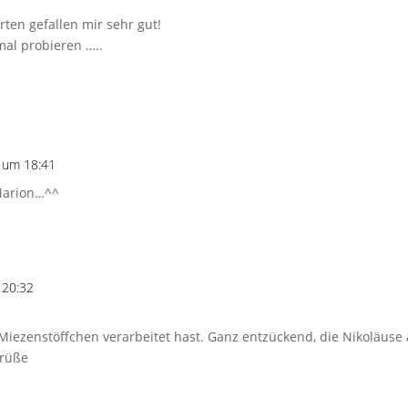
arten gefallen mir sehr gut!
mal probieren …..
 um 18:41
 Marion…^^
 20:32
e Miezenstöffchen verarbeitet hast. Ganz entzückend, die Nikoläuse 
Grüße